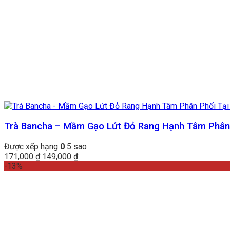
Trà Bancha – Mầm Gạo Lứt Đỏ Rang Hạnh Tâm Phân 
Được xếp hạng
0
5 sao
Giá
Giá
171,000
₫
149,000
₫
gốc
hiện
-13%
là:
tại
171,000 ₫.
là:
149,000 ₫.