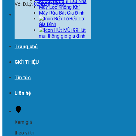
Robot Hút Bụi Lau Nhà
Với Đ.Lý:
02462914466
Máy Lọc Không Khí
Máy Rửa Bát Gia Đình
Bếp Từ
Gia Đình
Hút
mùi thông gió gia đình
Trang chủ
GIỚI THIỆU
Tin tức
Liên hệ
Xem giá
theo vị trí